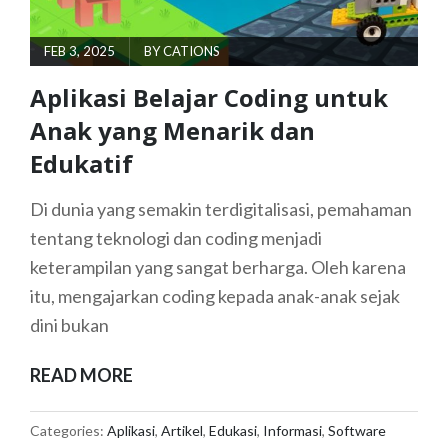
POSTED
FEB 3, 2025
BY
CATIONS
ON
Aplikasi Belajar Coding untuk
Anak yang Menarik dan
Edukatif
Di dunia yang semakin terdigitalisasi, pemahaman
tentang teknologi dan coding menjadi
keterampilan yang sangat berharga. Oleh karena
itu, mengajarkan coding kepada anak-anak sejak
dini bukan
APLIKASI
READ MORE
BELAJAR
CODING
Categories:
Aplikasi
,
Artikel
,
Edukasi
,
Informasi
,
Software