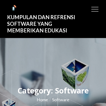
Skip
to
KUMPULAN DAN REFRENSI
content
SOFTWARE YANG
MEMBERIKAN EDUKASI
Category:
Software
Home
Software