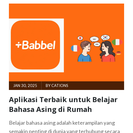
YANG
INTERAKTIF
UNTUK
ANAK
POSTED
JAN 30, 2025
BY
CATIONS
ON
Aplikasi Terbaik untuk Belajar
Bahasa Asing di Rumah
Belajar bahasa asing adalah keterampilan yang
semakin penting di dunia yang terhubung secara