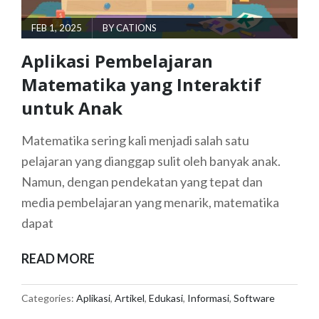
POSTED
FEB 1, 2025
BY
CATIONS
ON
Aplikasi Pembelajaran
Matematika yang Interaktif
untuk Anak
Matematika sering kali menjadi salah satu
pelajaran yang dianggap sulit oleh banyak anak.
Namun, dengan pendekatan yang tepat dan
media pembelajaran yang menarik, matematika
dapat
APLIKASI
READ MORE
PEMBELAJARAN
MATEMATIKA
Categories:
Aplikasi
,
Artikel
,
Edukasi
,
Informasi
,
Software