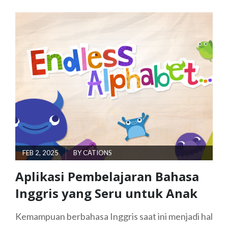
UNTUK
ANAK
YANG
MENARIK
DAN
EDUKATIF
POSTED
FEB 2, 2025
BY
CATIONS
ON
Aplikasi Pembelajaran Bahasa
Inggris yang Seru untuk Anak
Kemampuan berbahasa Inggris saat ini menjadi hal