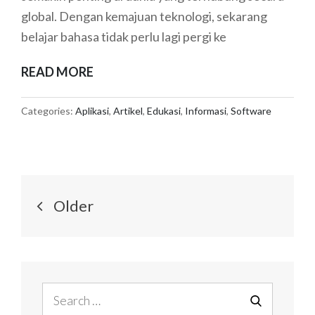
global. Dengan kemajuan teknologi, sekarang
belajar bahasa tidak perlu lagi pergi ke
APLIKASI
READ MORE
TERBAIK
UNTUK
Categories:
Aplikasi
,
Artikel
,
Edukasi
,
Informasi
,
Software
BELAJAR
BAHASA
ASING
Posts
DI
Older
RUMAH
navigation
Search
for: