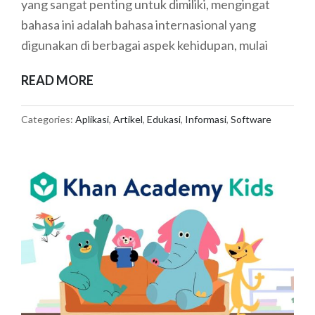
yang sangat penting untuk dimiliki, mengingat
bahasa ini adalah bahasa internasional yang
digunakan di berbagai aspek kehidupan, mulai
APLIKASI
READ MORE
PEMBELAJARAN
BAHASA
Categories:
Aplikasi
,
Artikel
,
Edukasi
,
Informasi
,
Software
INGGRIS
YANG
SERU
UNTUK
ANAK