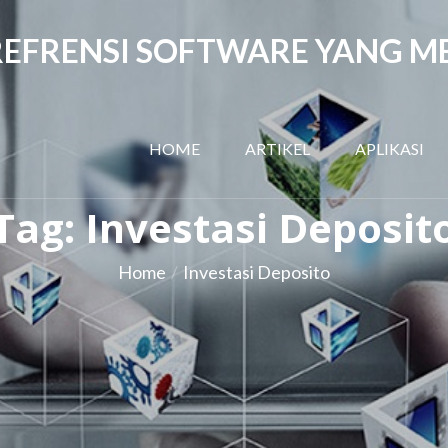
EFRENSI SOFTWARE YANG M
HOME
ARTIKEL
APLIKASI
Tag:
Investasi Deposit
Home
Investasi Deposito