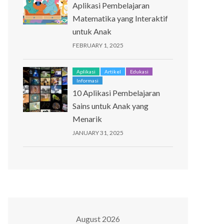
Aplikasi Pembelajaran
Matematika yang Interaktif
untuk Anak
FEBRUARY 1, 2025
Aplikasi
Artikel
Edukasi
Informasi
10 Aplikasi Pembelajaran
Sains untuk Anak yang
Menarik
JANUARY 31, 2025
August 2026