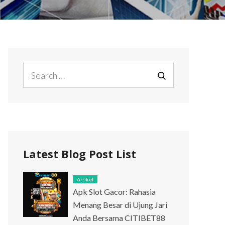
Search
for:
SEARCH
Latest Blog Post List
Artikel
Apk Slot Gacor: Rahasia
Menang Besar di Ujung Jari
Anda Bersama CITIBET88