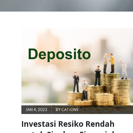
POSTED
JAN 4, 2023
BY
CATIONS
ON
Investasi Resiko Rendah