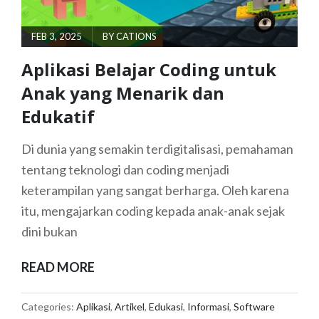
POSTED
FEB 3, 2025
BY
CATIONS
ON
Aplikasi Belajar Coding untuk
Anak yang Menarik dan
Edukatif
Di dunia yang semakin terdigitalisasi, pemahaman
tentang teknologi dan coding menjadi
keterampilan yang sangat berharga. Oleh karena
itu, mengajarkan coding kepada anak-anak sejak
dini bukan
APLIKASI
READ MORE
BELAJAR
CODING
Categories:
Aplikasi
,
Artikel
,
Edukasi
,
Informasi
,
Software