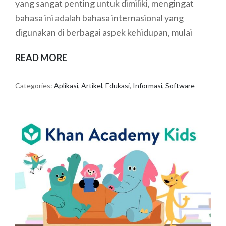
yang sangat penting untuk dimiliki, mengingat
bahasa ini adalah bahasa internasional yang
digunakan di berbagai aspek kehidupan, mulai
APLIKASI
READ MORE
PEMBELAJARAN
BAHASA
Categories:
Aplikasi
,
Artikel
,
Edukasi
,
Informasi
,
Software
INGGRIS
YANG
SERU
UNTUK
ANAK