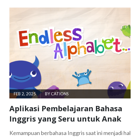
UNTUK
ANAK
YANG
MENARIK
DAN
EDUKATIF
POSTED
FEB 2, 2025
BY
CATIONS
ON
Aplikasi Pembelajaran Bahasa
Inggris yang Seru untuk Anak
Kemampuan berbahasa Inggris saat ini menjadi hal