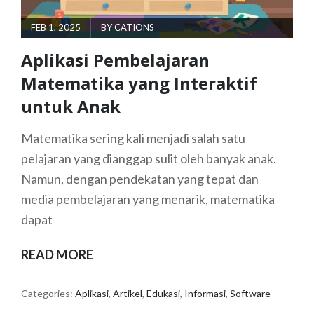
POSTED
FEB 1, 2025
BY
CATIONS
ON
Aplikasi Pembelajaran
Matematika yang Interaktif
untuk Anak
Matematika sering kali menjadi salah satu
pelajaran yang dianggap sulit oleh banyak anak.
Namun, dengan pendekatan yang tepat dan
media pembelajaran yang menarik, matematika
dapat
APLIKASI
READ MORE
PEMBELAJARAN
MATEMATIKA
Categories:
Aplikasi
,
Artikel
,
Edukasi
,
Informasi
,
Software