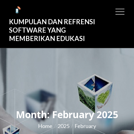
Skip
to
KUMPULAN DAN REFRENSI
content
SOFTWARE YANG
MEMBERIKAN EDUKASI
Month:
February 2025
Home
2025
February