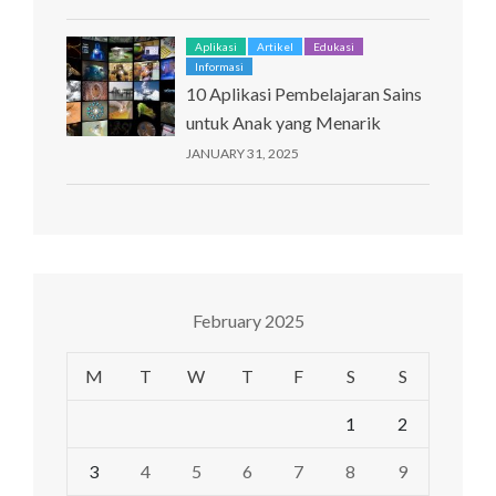
Aplikasi
Artikel
Edukasi
Informasi
10 Aplikasi Pembelajaran Sains
untuk Anak yang Menarik
JANUARY 31, 2025
February 2025
M
T
W
T
F
S
S
1
2
3
4
5
6
7
8
9