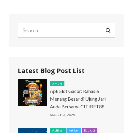
YANG
INTERAKTIF
UNTUK
ANAK
Search
for:
SEARCH
Latest Blog Post List
Artikel
Apk Slot Gacor: Rahasia
Menang Besar di Ujung Jari
Anda Bersama CITIBET88
MARCH 3, 2025
Aplikasi
Artikel
Edukasi