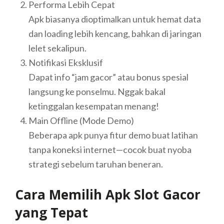
Performa Lebih Cepat
Apk biasanya dioptimalkan untuk hemat data
dan loading lebih kencang, bahkan di jaringan
lelet sekalipun.
Notifikasi Eksklusif
Dapat info “jam gacor” atau bonus spesial
langsung ke ponselmu. Nggak bakal
ketinggalan kesempatan menang!
Main Offline (Mode Demo)
Beberapa apk punya fitur demo buat latihan
tanpa koneksi internet—cocok buat nyoba
strategi sebelum taruhan beneran.
Cara Memilih Apk Slot Gacor
yang Tepat