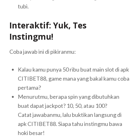
tubi.
Interaktif: Yuk, Tes
Instingmu!
Coba jawab ini di pikiranmu:
Kalau kamu punya 50 ribu buat main slot di apk
CITIBET88, game mana yang bakal kamu coba
pertama?
Menurutmu, berapa spin yang dibutuhkan
buat dapat jackpot? 10, 50, atau 100?
Catat jawabanmu, lalu buktikan langsung di
apk CITIBET88. Siapa tahu instingmu bawa
hoki besar!