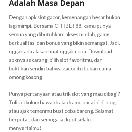
Adalah Masa Depan
Dengan apk slot gacor, kemenangan besar bukan
lagi mimpi. Bersama CITIBET88, kamu punya
semua yang dibutuhkan: akses mudah, game
berkualitas, dan bonus yang bikin semangat. Jadi,
nggak ada alasan buat nggak coba. Download
apknya sekarang, pilih slot favoritmu, dan
buktikan sendiri bahwa gacor itu bukan cuma
omong kosong!
Punya pertanyaan atau trik slot yang mau dibagi?
Tulis di kolom bawah kalau kamu baca ini di blog,
atau ajak temenmu buat coba bareng. Selamat
berputar, dan semoga jackpot selalu
menyertaimu!