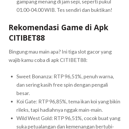
gampang menang di jam sepi, seperti pukul
01.00-04.00 WIB. Tes sendiri dan buktikan!
Rekomendasi Game di Apk
CITIBET88
Bingung mau main apa? Ini tiga slot gacor yang
wajib kamu coba di apk CITIBET88:
Sweet Bonanza: RTP 96,51%, penuh warna,
dan sering kasih free spin dengan pengali
besar.
Koi Gate: RTP 96,85%, tema ikan koi yang bikin
rileks, tapi hadiahnya nggak main-main.
Wild West Gold: RTP 96,51%, cocok buat yang
suka petualangan dan kemenangan bertubi-