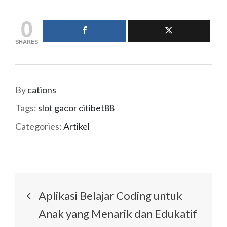
0
SHARES
By
cations
Tags:
slot gacor citibet88
Categories:
Artikel
Post
Aplikasi Belajar Coding untuk
navigation
Anak yang Menarik dan Edukatif