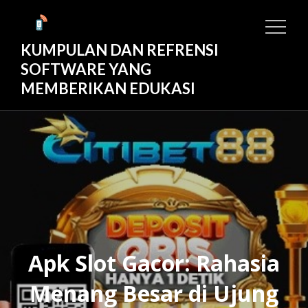
Skip
to
KUMPULAN DAN REFRENSI
content
SOFTWARE YANG
MEMBERIKAN EDUKASI
Apk Slot Gacor: Rahasia
Menang Besar di Ujung