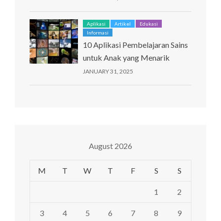
Aplikasi
Artikel
Edukasi
Informasi
10 Aplikasi Pembelajaran Sains
untuk Anak yang Menarik
JANUARY 31, 2025
August 2026
M
T
W
T
F
S
S
1
2
3
4
5
6
7
8
9