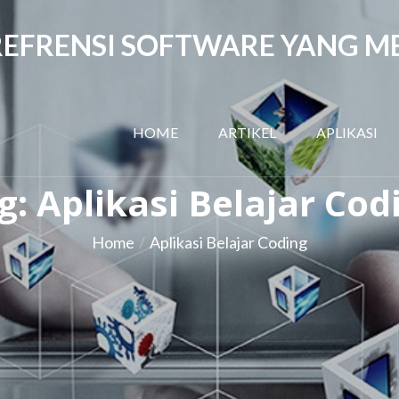
EFRENSI SOFTWARE YANG M
HOME
ARTIKEL
APLIKASI
g:
Aplikasi Belajar Cod
Home
Aplikasi Belajar Coding