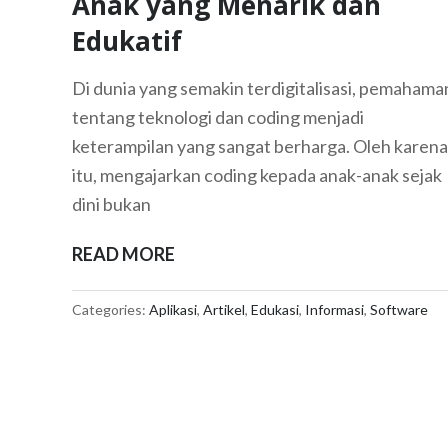
Anak yang Menarik dan
Edukatif
Di dunia yang semakin terdigitalisasi, pemahama
tentang teknologi dan coding menjadi
keterampilan yang sangat berharga. Oleh karena
itu, mengajarkan coding kepada anak-anak sejak
dini bukan
APLIKASI
READ MORE
BELAJAR
CODING
Categories:
Aplikasi
,
Artikel
,
Edukasi
,
Informasi
,
Software
UNTUK
ANAK
YANG
MENARIK