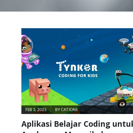
POSTED
FEB 3, 2025
BY
CATIONS
ON
Aplikasi Belajar Coding untu