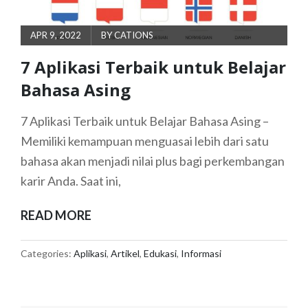
POSTED
APR 9, 2022
BY
CATIONS
ON
7 Aplikasi Terbaik untuk Belajar
Bahasa Asing
7 Aplikasi Terbaik untuk Belajar Bahasa Asing –
Memiliki kemampuan menguasai lebih dari satu
bahasa akan menjadi nilai plus bagi perkembangan
karir Anda. Saat ini,
7
READ MORE
APLIKASI
TERBAIK
Categories:
Aplikasi
,
Artikel
,
Edukasi
,
Informasi
UNTUK
BELAJAR