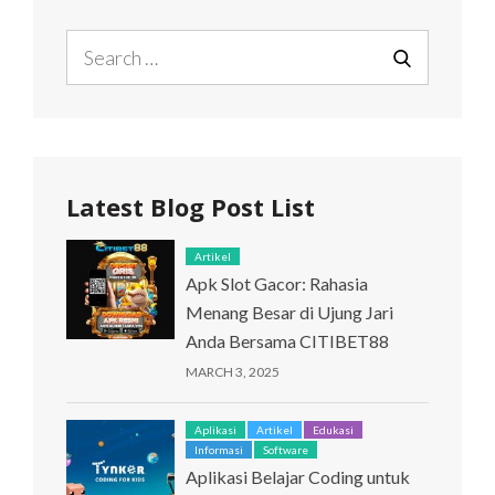
BAHASA
ASING
Search
for:
SEARCH
Latest Blog Post List
Artikel
Apk Slot Gacor: Rahasia
Menang Besar di Ujung Jari
Anda Bersama CITIBET88
MARCH 3, 2025
Aplikasi
Artikel
Edukasi
Informasi
Software
Aplikasi Belajar Coding untuk