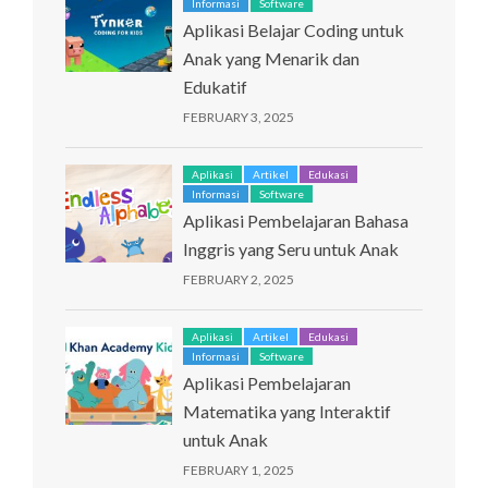
Informasi
Software
Aplikasi Belajar Coding untuk
Anak yang Menarik dan
Edukatif
FEBRUARY 3, 2025
Aplikasi
Artikel
Edukasi
Informasi
Software
Aplikasi Pembelajaran Bahasa
Inggris yang Seru untuk Anak
FEBRUARY 2, 2025
Aplikasi
Artikel
Edukasi
Informasi
Software
Aplikasi Pembelajaran
Matematika yang Interaktif
untuk Anak
FEBRUARY 1, 2025