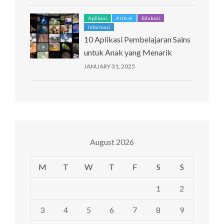
Aplikasi
Artikel
Edukasi
Informasi
10 Aplikasi Pembelajaran Sains
untuk Anak yang Menarik
JANUARY 31, 2025
August 2026
M
T
W
T
F
S
S
1
2
3
4
5
6
7
8
9