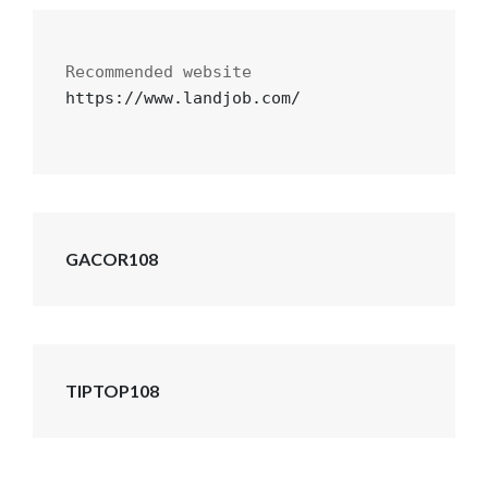
https://www.landjob.com/
GACOR108
TIPTOP108