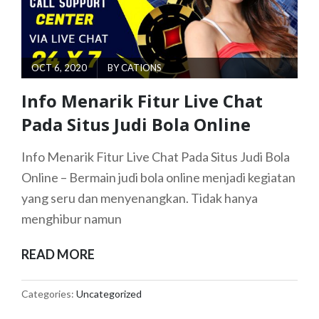
POSTED
OCT 6, 2020
BY
CATIONS
ON
Info Menarik Fitur Live Chat
Pada Situs Judi Bola Online
Info Menarik Fitur Live Chat Pada Situs Judi Bola
Online – Bermain judi bola online menjadi kegiatan
yang seru dan menyenangkan. Tidak hanya
menghibur namun
INFO
READ MORE
MENARIK
FITUR
Categories:
Uncategorized
LIVE