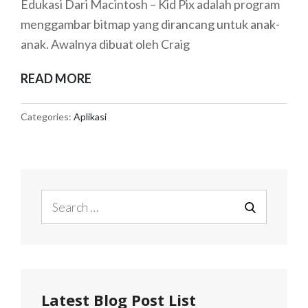
Edukasi Dari Macintosh – Kid Pix adalah program
menggambar bitmap yang dirancang untuk anak-
anak. Awalnya dibuat oleh Craig
KID
READ MORE
PIX
PENGEMBANGAN
Categories:
Aplikasi
PROGRAM
SOFTWARE
EDUKASI
DARI
Search
for:
MACINTOSH
SEARCH
Latest Blog Post List