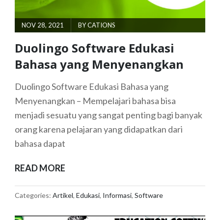
POSTED
NOV 28, 2021
BY
CATIONS
ON
Duolingo Software Edukasi
Bahasa yang Menyenangkan
Duolingo Software Edukasi Bahasa yang
Menyenangkan – Mempelajari bahasa bisa
menjadi sesuatu yang sangat penting bagi banyak
orang karena pelajaran yang didapatkan dari
bahasa dapat
DUOLINGO
READ MORE
SOFTWARE
EDUKASI
Categories:
Artikel
,
Edukasi
,
Informasi
,
Software
BAHASA