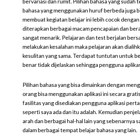
bervariasi dan rumit. Pilihan bahasa yang sudah
bahasa yang menggunakan huruf berbeda juga bis
membuat kegiatan belajar ini lebih cocok denga
diterapkan berbagai macam pencapaian dan bera
sangat menarik. Pelajaran dan test berjalan bersa
melakukan kesalahan maka pelajaran akan dialihk
kesulitan yang sama. Terdapat tuntutan untuk bel
benar tidak dijelaskan sehingga pengguna aplika
Pilihan bahasa yang bisa dimainkan dengan meng
orang bisa menggunakan aplikasi ini secara grati
fasilitas yang disediakan pengguna aplikasi pert
seperti saya ada dan itu adalah. Kemudian penjel
arah dan berbagai hal-hal lain yang sebenarnya 
dalam berbagai tempat belajar bahasa yang lain.