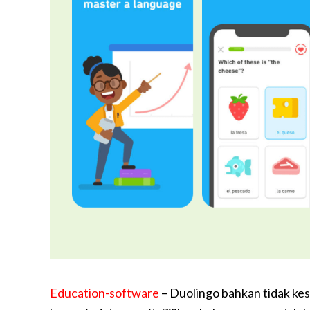
Education-software
– Duolingo bahkan tidak kes