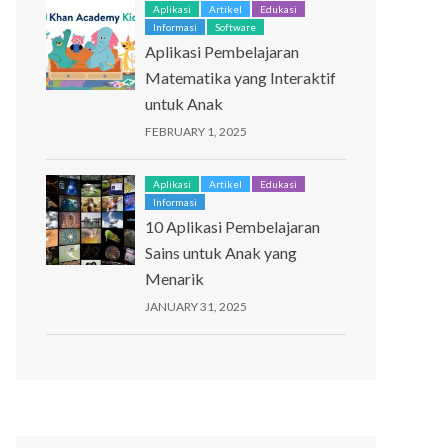
Aplikasi
Artikel
Edukasi
Informasi
Software
Aplikasi Pembelajaran
Matematika yang Interaktif
untuk Anak
FEBRUARY 1, 2025
Aplikasi
Artikel
Edukasi
Informasi
10 Aplikasi Pembelajaran
Sains untuk Anak yang
Menarik
JANUARY 31, 2025