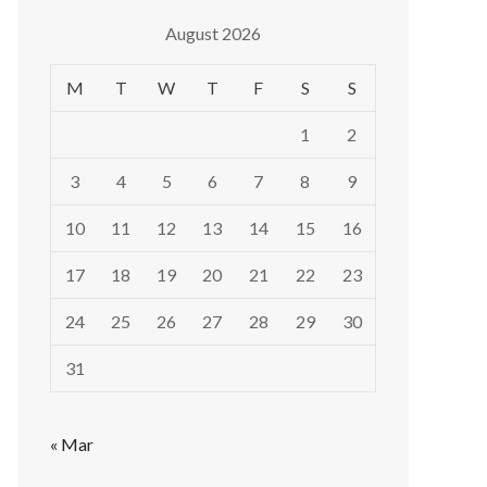
August 2026
M
T
W
T
F
S
S
1
2
3
4
5
6
7
8
9
10
11
12
13
14
15
16
17
18
19
20
21
22
23
24
25
26
27
28
29
30
31
« Mar