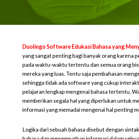
Duolingo Software Edukasi Bahasa yang Me
yang sangat penting bagi banyak orang karena p
pada waktu-waktu tertentu dan semua orang bi
mereka yang luas. Tentu saja pembahasan mengen
sehingga tidak ada software yang cukup intera
pelajaran lengkap mengenai bahasa tertentu. W
memberikan segala hal yang diperlukan untuk m
informasi yang memadai mengenai hal penting me
Logika dari sebuah bahasa disebut dengan sinta
bahasa dan menempatkan informasi dalam sebua