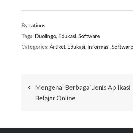
By
cations
Tags:
Duolingo
,
Edukasi
,
Software
Categories:
Artikel
,
Edukasi
,
Informasi
,
Softwar
Post
Mengenal Berbagai Jenis Aplikasi
navigation
Belajar Online