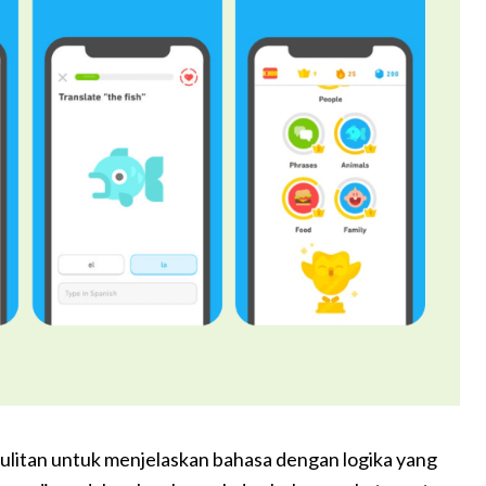
ulitan untuk menjelaskan bahasa dengan logika yang