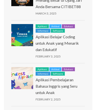
Menang Besar di Ujung Jari
Anda Bersama CITIBET88
MARCH 3, 2025
Aplikasi
Artikel
Edukasi
Informasi
Software
Aplikasi Belajar Coding
untuk Anak yang Menarik
dan Edukatif
FEBRUARY 3, 2025
Aplikasi
Artikel
Edukasi
Informasi
Software
Aplikasi Pembelajaran
Bahasa Inggris yang Seru
untuk Anak
FEBRUARY 2, 2025