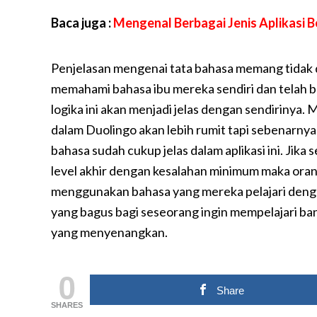
Baca juga :
Mengenal Berbagai Jenis Aplikasi B
Penjelasan mengenai tata bahasa memang tidak di
memahami bahasa ibu mereka sendiri dan telah be
logika ini akan menjadi jelas dengan sendirinya.
dalam Duolingo akan lebih rumit tapi sebenarn
bahasa sudah cukup jelas dalam aplikasi ini. Jika
level akhir dengan kesalahan minimum maka oran
menggunakan bahasa yang mereka pelajari denga
yang bagus bagi seseorang ingin mempelajari ba
yang menyenangkan.
0
Share
SHARES