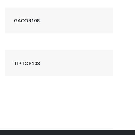
GACOR108
TIPTOP108