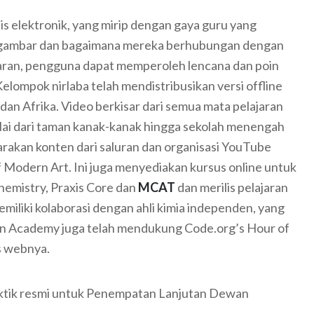
s elektronik, yang mirip dengan gaya guru yang
p gambar dan bagaimana mereka berhubungan dengan
lajaran, pengguna dapat memperoleh lencana dan poin
Kelompok nirlaba telah mendistribusikan versi offline
 dan Afrika. Video berkisar dari semua mata pelajaran
lai dari taman kanak-kanak hingga sekolah menengah
rakan konten dari saluran dan organisasi YouTube
Modern Art. Ini juga menyediakan kursus online untuk
hemistry, Praxis Core dan
MCAT
dan merilis pelajaran
iliki kolaborasi dengan ahli kimia independen, yang
han Academy juga telah mendukung Code.org’s Hour of
s webnya.
aktik resmi untuk Penempatan Lanjutan Dewan