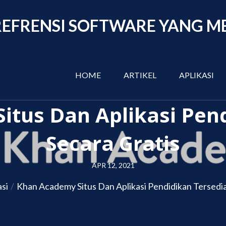
EFRENSI SOFTWARE YANG M
HOME
ARTIKEL
APLIKASI
tus Dan Aplikasi Pend
Secara Gratis
Posted
APR 12, 2021
on
asi
Khan Academy Situs Dan Aplikasi Pendidikan Tersedia