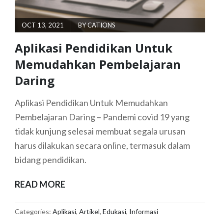
POSTED
OCT 13, 2021
BY
CATIONS
ON
Aplikasi Pendidikan Untuk
Memudahkan Pembelajaran
Daring
Aplikasi Pendidikan Untuk Memudahkan
Pembelajaran Daring – Pandemi covid 19 yang
tidak kunjung selesai membuat segala urusan
harus dilakukan secara online, termasuk dalam
bidang pendidikan.
APLIKASI
READ MORE
PENDIDIKAN
UNTUK
Categories:
Aplikasi
,
Artikel
,
Edukasi
,
Informasi