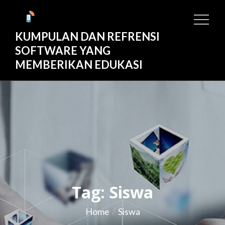
Skip
to
KUMPULAN DAN REFRENSI
content
SOFTWARE YANG
MEMBERIKAN EDUKASI
Tag:
Siswa
Home
Siswa