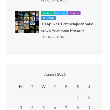
FEBRUARY 1, 2025
Aplikasi
Artikel
Edukasi
Informasi
10 Aplikasi Pembelajaran Sains
untuk Anak yang Menarik
JANUARY 31, 2025
August 2026
M
T
W
T
F
S
S
1
2
3
4
5
6
7
8
9